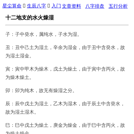
星尘算命

生辰八字

入门
文章资料
八字排盘
五行分析
十二地支的水火燥湿
子：子中癸水，属纯水，子水为湿。
丑：丑中己土为湿土，辛余为湿金，由于丑中含癸水，故
为湿土湿金。
寅：寅中甲木为燥木，戊土为燥土，由于寅中含丙火，故
为燥木燥土。
卯：卯为纯木，故无有燥湿之分。
辰：辰中戊土为湿土，乙木为湿木，由于辰土中含癸水，
故为湿土湿木。
巳：巳中戊土为燥土，庚金为燥金，由于巳中含丙火，故
为燥土燥金。