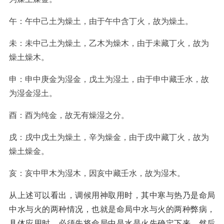
午：午中己土为燥土，由于午中含丁火，故为燥土。
未：未中己土为燥土，乙木为燥木，由于未藏丁火，故为
燥土燥木。
申：申中庚金为湿金，戊土为湿土，由于申中藏壬水，故
为湿金湿土。
酉：酉为纯金，故无有燥湿之分。
戌：戌中戊土为燥土，辛为燥金，由于戌中藏丁火，故为
燥土燥金。
亥：亥中甲木为湿木，因亥中藏壬水，故为湿木。
从上述可以看出，调候用神取用时，其中寒与热乃是命局
中水与火的两种情况，也就是命局中水与火的两种弊病，
具体应用时，必须先将命局中是水是火先确定下来，然后