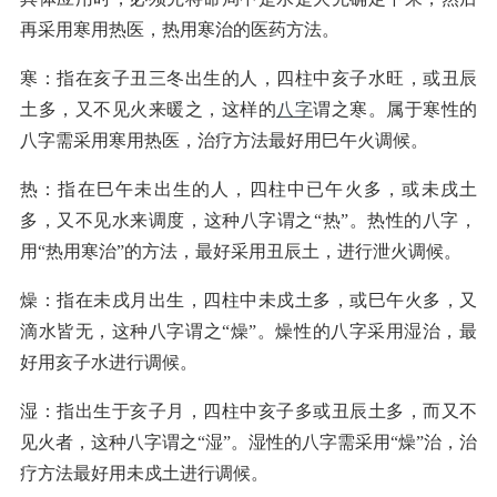
再采用寒用热医，热用寒治的医药方法。
寒：指在亥子丑三冬出生的人，四柱中亥子水旺，或丑辰
土多，又不见火来暖之，这样的
八字
谓之寒。属于寒性的
八字需采用寒用热医，治疗方法最好用巳午火调候。
热：指在巳午未出生的人，四柱中已午火多，或未戌土
多，又不见水来调度，这种八字谓之“热”。热性的八字，
用“热用寒治”的方法，最好采用丑辰土，进行泄火调候。
燥：指在未戌月出生，四柱中未戍土多，或巳午火多，又
滴水皆无，这种八字谓之“燥”。燥性的八字采用湿治，最
好用亥子水进行调候。
湿：指出生于亥子月，四柱中亥子多或丑辰土多，而又不
见火者，这种八字谓之“湿”。湿性的八字需采用“燥”治，治
疗方法最好用未戍土进行调候。