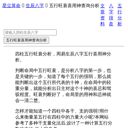
星尘算命

生辰八字

五行旺衰喜用神查询分析
文
八
五
章
字
行
资
排
分
料
盘
析
四柱五行旺衰分析，周易生辰八字五行喜用神分
析。
判断命局中五行旺衰，是分析八字的第一步，也
是关键的一步，知道了每个五行的强弱，那么就
能判断出这个五行所代表的十神，在命局中的轻
重分量，就能分析出日主对这个十神的喜忌和驾
驭程度。旺衰判断好了，命局里的用神和忌神就
会一清二楚。
怎样才能知道一个四柱中各干、支的强弱?用什
么来衡量某五行在四柱中的力量大小呢?本网站
参考了多种干支量化法后,设计了一种计算五行分