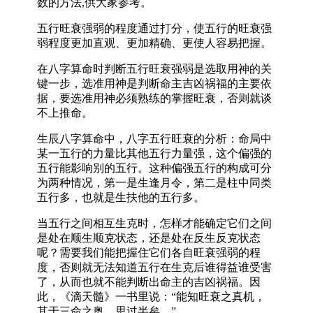
数的方法,供大家参考。
五行旺衰强弱的程度通过打分，使五行的旺衰强
弱程度更加直观、更加精确、更使人容易把握。
在八字算命时判断五行旺衰强弱是选取用神的关
键一步，选准用神是判断命主吉凶祸福的主要依
据，要选准用神必须熟练的掌握旺衰，否则就谈
不上推命。
生辰八字算命中，八字五行旺衰的分析：命局中
某一五行的力量比其他五行力量强，这个偏强的
五行能影响别的五行。这种偏强五行的构成可分
为两种情况，第一是生逢月令，第二是柱中同类
五行多，也就是生扶他的五行多。
当五行之间相互生克时，怎样才能确定它们之间
是处在顺生顺克状态，还是处在反生反克状态
呢？需要我们能把握住它们各自旺衰强弱的程
度，否则就无法知道五行在生克后谁得益谁受害
了，从而也就不能判断出命主的吉凶祸福。因
此，《滴天髓》一书里说：“能知旺衰之真机，
其于三命之奥，思过半矣。”