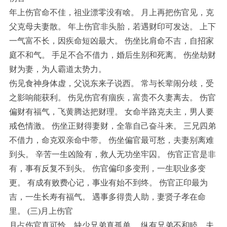
年上伤官命不佳，祖业漂零没有啥。 月上再把伤官见，克
父克母夫妻散。 年上伤官非头胎，若遇财印可发达。 上下
一气富不长，因疾命短凶最大。 伤坐比肩命不吉，自招家
庭不和气。 手足不合不借力，婚后生别和死离。 伤坐劫财
财为妻，为人霸道太势力。
伤见食神身体虚，父说东来子说西。 常与长辈闹分歧，受
之影响能获利。 伤见伤官有痼疾，富贵不久妻离去。 伤官
偏财有福气，飞黄腾达把财理。 女命半路克夫主，男人要
戒色情激。 伤坐正财得妻财，全靠自己奋斗来。 三兄四弟
不借力，命克双亲命中带。 伤坐偏官最可愁，夫妻别离难
到头。 辛苦一生凶险有，救人无功坐牢囚。 伤官正官是非
有，事有反复不到头。 伤官偏印多变刑，一生职业多变
更。 有成有败费心记，事业有始不到终。 伤官正印最为
吉，一生长寿有福气。 遇事多得贵人助，妻贤子孝在命
里。 (三)月上伤官
月占伤官真可怜，缺少兄弟真孤单。 纵有兄弟不和睦，夫