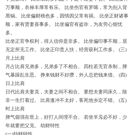
万事顺，衣禄丰厚常有乐。 比坐伤官有罗嗦，常为别人背
黑锅。 比坐偏财桃色多，因情因父常有祸。 比坐正财诸事
顺，家有贤妻喜事多。 比坐偏官有盗诈，为友劳心烦忧
多。
比坐正官争权利，得人信仰是非多。 比坐偏印事不顺，居
无定所无工作。 比坐正印贵人扶，经营获利工作多。 (三)
月上比肩
月占比肩兄弟多，兄弟多了不相合。 四柱若无官杀制，脾
气暴躁乱生恶。 挣来钱财不好攒，外人总把钱来借。 (四)
日上比肩
日代比肩夫妻克，夫妻之间不相合。 要想夫妻同床久，除
非一生打着过。 比肩逢冲不太好，客死他乡定不错。 (五)
时上比肩
脾气倔强在世上，好打人间理不合。 若坐羊刄必不好，少
年就要把父克。 劫财特性
(一)劫财特性