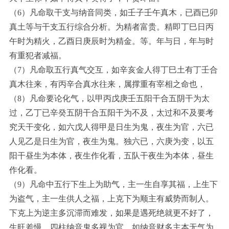
（6）凡命取干支与纳音同类，如壬子壬午真木，已酉已卯
真土等与干支五行综合分析。为精者富贵。精即丁巳日丙
午时为精火，乙酉日庚辰时为精金。等。年与日，年与时
有重犯者减福。
（7）凡命取五行真气交互，如辛亥金人得丁巳土有丁壬合
真木往来，有丙辛合真水往来，属撑重有宰相之命也，
（8）凡命要论化气，以甲丙戊庚壬五阳干合五阴干为太
过，乙丁已辛癸五阴干合五阳干为不及，太过和不及要考
究天干变化，如六戊人得甲是日生为鬼，夜生为官，六已
人见乙是日生为官，夜生为鬼。独六已，六庚为变，以五
阳干昼生为本体，夜生作化看，五队干夜生为本体，昼生
作化看。
（9）凡命中五行下生上为助气，主一生自享其福，上生下
为盗气，主一生供人之福，上克下为顺主有威势而制人。
下克上为逆主多沉滞而难发，如果是遇死绝就更不好了，
生旺差慢，四柱纳音鬼多视为官，如纳音财多主本无气为