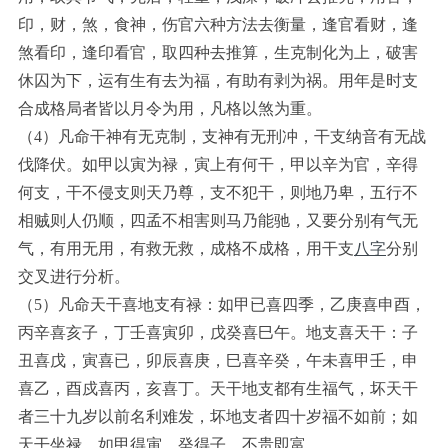
印，财，煞，食神，伤官六种方法去衡量，逢官看财，逢
煞看印，逢印看官，取四种去推算，生克制化为上，破害
休囚为下，运有生有去为福，有助有剥为祸。用年是时支
合成格局者皆以月令为用，凡格以煞为重。
（4）凡命干神有无克制，支神有无刑冲，干支纳音有无战
伐降伏。如甲以寅为禄，寅上有何干，甲以辛为官，辛得
何支，干不侵支则天乃尊，支不犯干，则地乃卑，五行不
相贼则人仍顺，四孟不相害则马乃能驰，又要分别有气无
气，有用无用，有救无救，成格不成格，用干支
八字
分别
交叉进行分析。
（5）凡命天干喜地支有禄：如甲已喜四季，乙庚喜申酉，
丙辛喜亥子，丁壬喜寅卯，戊癸喜巳午。地支喜天干：子
丑喜戊，寅喜已，卯辰喜庚，巳喜辛癸，午未喜甲壬，申
喜乙，酉戍喜丙，亥喜丁。天干地支都有生福气，坏天干
者三十九岁以前名利难发，坏地支者四十岁福不如前；如
天干坐禄，如甲得寅，癸得子，不贵即富。