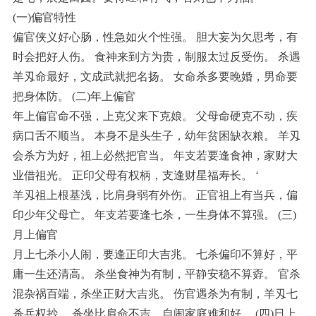
(一)偏官特性
偏官侠义好心肠，性急如火个性强。 胆大妄为欠思考，有
时会把好人伤。 食神来到方为贵，制服太过反受伤。 杀遇
羊刄命最好，文成武就把名扬。 女命杀多要晚婚，男命要
把身体防。 (二)年上偏官
年上偏官命不强，上克父来下克娘。 父母命硬克不动，疾
病口舌不顺当。 本身不是头生子，幼年贫困缺衣粮。 羊刄
会杀方为好，祖上必然把官当。 年支若要逢食神，家财大
业借祖光。 正印父母有权柄，支逢财星福寿长。 ‘
羊刄祖上根基浅，比肩身弱有外伤。 正官祖上有当兵，偏
印少年父母亡。 年支若要逢七杀，一生身体不算强。 (三)
月上偏官
月上七杀小人闹，要逢正印大吉兆。 七杀偏印不算好，平
庸一生还清高。 杀坐食神为有制，平静安稳不算孬。 官杀
混杂祸百端，杀坐正财大吉兆。 伤官遇杀为有制，羊刄七
杀兵权抄。 杀坐比肩命不吉，自闹家庭难和好。 (四)日上