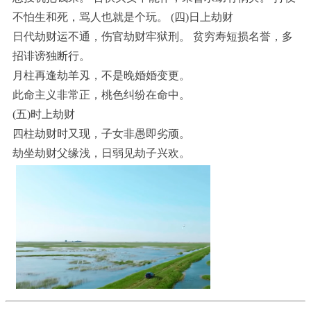
不怕生和死，骂人也就是个玩。 (四)日上劫财
日代劫财运不通，伤官劫财牢狱刑。 贫穷寿短损名誉，多
招诽谤独断行。
月柱再逢劫羊刄，不是晚婚婚变更。
此命主义非常正，桃色纠纷在命中。
(五)时上劫财
四柱劫财时又现，子女非愚即劣顽。
劫坐劫财父缘浅，日弱见劫子兴欢。