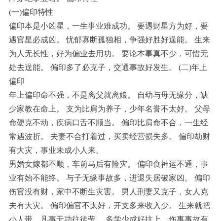
(一)偏印特性
偏印本是小凶星，一生事业难成功。 要遇财星方为好，要
遇官星必成凶。 忧郁寡断孤独相，争强好胜好逞能。 生来
为人无长性，好为偏业去用功。 要论本事真不少，可惜无
处去逞能。 偏印多了必克子，交通事故好发生。 (二)年上
偏印
年上偏印命不强，不是离父就离娘。 自幼与母无缘分，缺
少家教在命上。 支为比肩为养子，少年名誉不太好。 父母
命硬克不动，疾病口舌不顺当。 偏印比肩命不合，一生经
常遇波折。 夫妻不合打着过，买卖经营损失多。 偏印劫财
有大灾，事业未成小人来。
男婚女嫁都不顺，车前马后有险灾。 偏印食神运不通，事
业有始不能终。 与子无缘事故多，进退失居破家凶。 偏印
伤官没有财，家中不断生灾害。 男人刑妻又克子，女人克
夫有大灾。 偏印偏官不太好，开支多来收入少。 生来就把
小人带，凡事无功往徒劳。 多学少成好抗上，伤事事故有