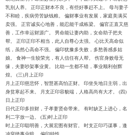
乳别人养。 正印正财本不良，有些好事赶不上。 母与妻子
不和睦，疾病劳苦缺钱粮。 偏财事业有发展，家庭美满买
卖强。 正官诚实心地善，能忍能干成栋梁。 偏官正直又慈
善，工作幸运财源广。 男命能让妻内助，女命助子把夫
帮。 正印正印不相当，此人自尊心太强。 心比天高命似
纸，虽然心高命不强。 偏印犹豫多失败，多愁善感多姑
娘。 食神一生较荣光，有人信任有人帮。 伤官身败母无
缘，夫妻吵架事业黄。 比劫一生都不错，事业顺利创辉
煌。 (三)月上正印
月上正印慈悲怀，智慧甚高怕正财。 印坐失地日主弱，出
身贫寒起不来。 月支正印容貌端，人格高尚有大才。 (四)
日上正印
日代正印多担财，子孝妻贤命带来。 有时缺乏上进心，名
利二字放一边。 (五)时上正印
时上正印聪明善，大展宏图有财官。 时支正印巧谋事，逢
冲穿绝事业暗。 偏印特性