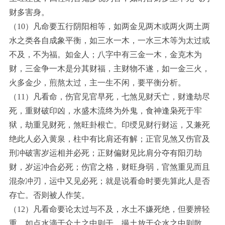
财多害身。
（10）凡命要五行阴阳相等，如两金见两木或两火两土两
水之类各自成象平衡，如三水一木，一水三木等为太过或
不及，不为福。如金人；八字中有三金一木，金克木为
财，三金争一木是分其财福，主财物不遂，如一金三火，
火多金少，煎熬太过，主一生不闲，要平衡分析。
（11）凡看命，伤官见官早死，七煞见财夭亡，财逢劫尽
死，重财破印凶，水盛木流终为外鬼，食神逢枭死于牢
狱，劫重见财死，煞旺卦根亡。印绶见财行财运，又兼死
绝此人必入黄泉，柱中有比肩还有解；正官见煞又伤官及
刑冲破害岁运相并必死；正财偏财见比肩分夺有阳刃劫
财，岁运冲合必死；伤官之格，财旺身弱，官煞重见而且
混杂冲刃，运中又见必死；就是说看命时要先算此人是否
存亡。否则被人作笑。
（12）凡看命要论太过与不及，水土不嫌死绝，但要辨轻
重，如点水滴于众土之中则干，撮土放于众水之中则散。