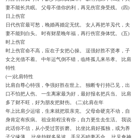
妻不能长共眠。 父母不借你的利，再见伤官身受残。 (四)
日上伤官
日代伤官最可愁，晚婚再婚定无忧。 女人再把羊刄代，夫
妻不能到白头。 时有财星晚年福，再行伤官身体忧。 (五)
时上伤官
时上伤官命不高，应在子女把心操。 逞强好胜不贤孝，子
女之光借不着。 中年运气倒不错，临终孤儿来吊孝。 比肩
特性
(一)比肩特性
比肩自尊心特强，争强好胜在世上。 独断专行持己见，出
口不怕把人伤。 一生离家最为好，最好报名把兵当。 比肩
多了财不旺，好为朋友把财伤。 (二)比肩在年
年上比肩少运缩，生来就把双亲克。 父母命硬克不动，自
身肯定有疾病。 祖业前程没有你，自力更生去生活。 我说
此话你不信，从小受过苦折磨。 比坐比肩好孤独，或为养
子父缘薄。 比坐劫财多风波，手足不睦妻不合。 比见食神