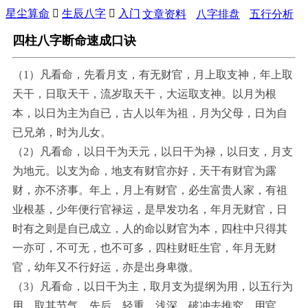
星尘算命

生辰八字

入门
文章资料
八字排盘
五行分析
四柱八字断命速成口诀
（1）凡看命，先看月支，有无财官，月上取支神，年上取
天干，日取天干，流岁取天干，大运取支神。以月为根
本，以日为主为自已，古人以年为祖，月为父母，日为自
已兄弟，时为儿女。
（2）凡看命，以日干为天元，以日干为禄，以日支，月支
为地元。以支为命，地支有财官亦好，天干有财官为露
财，亦不济事。年上，月上有财官，必生富贵人家，有祖
业根基，少年便行官禄运，是早发功名，年月无财官，日
时有之则是自已成立，人的命以财官为本，四柱中只得其
一亦可，不可无，也不可多，四柱财旺生官，年月无财
官，幼年又不行好运，亦是出身卑微。
（3）凡看命，以日干为主，取月支为提纲为用，以五行为
用，取其节气，先后，轻重，浅深，破冲去推究，用官，