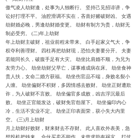
傲气凌人劫财逢，处事为人独断行。 坚持己见招诽谤，争
讼好打理不平。 油腔滑调不实在，吝啬好赌破财凶。 女遇
劫财婚必晚，男逢劫财婚变更。 劫财有制方为贵，劫财无
制必受穷。 (二)年上劫财
年上劫财主破财，祖业前程未带来。 白手起家义气大，争
权夺利善理财。 四柱再把劫财现，恐怕夫妻要分开。 夫妻
若能同长久，破腹手足有大灾。 劫坐比肩婚不顺，为兄为
友劳力心。 劫坐劫财父早亡，谋事难成病在床。 劫坐食神
贵人扶，女命二婚方获福。 劫坐伤官品不端，身败名裂小
人缠。 劫坐偏财不积财，多因情感去败财。 劫坐正财遭欺
诈，为人破财不言败。 劫坐偏官多成败，凶吉浮沉最后
败。 劫坐正官能发达，破财免官怨屋下。 劫坐偏印内心
冷，生活不安业不定。 劫坐正印表面荣，获小失大内里
空。 (三)月上劫财
月上劫财好败财，财来财去不存财。 此人喜欢外表美，急
想投机把钱来。 合伙买卖不能作，未曾求助有祸灾。 打仗