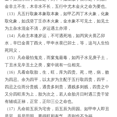
金非土不生，木非水不长，五行中尤木金火之命为要也。
（13）凡五行取象本象取本象，如甲乙丙丁木火象，化象
取化象，如戊癸丁壬亦木火象，金水象不可见土，如见土
为土杂水混金不清，岁运遇土亦滞，
（14）凡命主本逢岁运，不可遇死地，如丙寅火畏乙卯
水，辛巳金畏丁酉火，甲申水畏已卯土，等，这与人生怕
死同义，
（15）凡命最怕鬼克，而窠鬼最毒，如丙子水见庚子土，
丁丑水见辛丑土之类，窠中就有一位相克。
（16）凡看命取胎，生，旺，库为四贵。死，绝，病，败
为四忌。余为四平，以太岁为主配于五行取四贵，四平，
四忌之位而分贵贱，遇贵多则贵，遇贱多则贱，四贵之中
又分四旺库为上，胎为次之，若人命胎月日时遇三贵干皆
有辅或正禄，正官，正印三公之命也。
（17）凡命前五辰为宅舍，后五辰为田园。如甲申人即丑
是宅，辰是田园。要得旺和有气，否则也不为福。