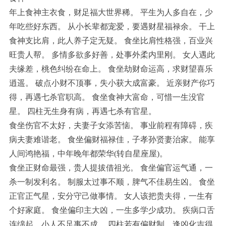
年上食神主衣食，财足福大世界稀。 平生为人多自在，少
年吃些好东西。 从小长辈都宠爱，要遇财星福禄余。 干上
食神支比肩，此人养子定无疑。 食坐比肩性格强，百业兴
旺贵人帮。 多情多欲多好善，处事外柔内里刚。 女人遇此
夫缘差，桃色纠纷在命上。 食坐劫财命运高，求财望喜乐
逍遥。 破点小财不顶事，失小获大成富豪。 近亲财产你巧
得，再遇七杀官职高。 食坐食神大富命，可惜一生没官
星。 四柱无生身有病，再遇七杀有官星。
食坐伤官不太好，夫妻子女添苦恼。 事业前程有障碍，疾
病夫妻难谐老。 食坐偏财福禄佳，子孝孙贤妻治家。 能享
人间鸿艳福，中年晚年都荣华(转自星座屋)。
食坐正财命最强，贵人提拔借祖光。 食坐偏官运气通，一
杀一制发利名。 制服太过事不顺，脾气不佳易生凶。 食坐
正官正气星，安分守己做事情。 女人该把贵夫得，一生有
个好家庭。 食坐偏印主大凶，一生多学少成功。 疾病口舌
连绵起，小人不足事不成。 四柱若有偏财制，逢凶化吉得