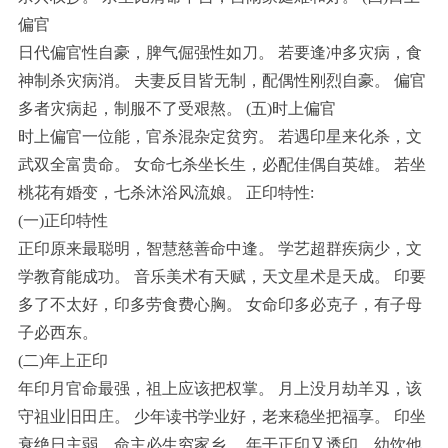
偏官
日代偏官性自豪，脾气倔强性如刀。 若要逢冲多灾病，食
神制杀灾病消。 夫妻反目皆无制，配偶性刚烈自豪。 偏官
多者灾病起，制服不了受艰熬。 (五)时上偏官
时上偏官一位能，官杀混杂定贫穷。 若遇印星来化杀，文
武双全富贵命。 女命七杀坐长生，必配佳偶自英雄。 若坐
桃花有婚变，七杀沐浴风流娘。 正印特性:
(一)正印特性
正印原来最聪明，智慧慈善命中逢。 学艺超群疾病少，文
学教育能成功。 音乐美术有天赋，天文星术是天成。 印要
多了不太好，印多劳食费心胸。 女命印多必克子，有子母
子必西东。
(二)年上正印
年印月官命最强，祖上应该把权掌。 月上没月劫羊刄，该
守祖业旧田庄。 少年读书学业好，老来稳坐把福享。 印坐
衰绝日主弱，命主必生穷家乡。 年干正印又透印，幼饮他