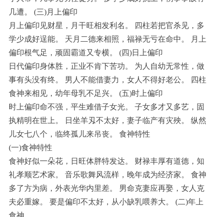
几遭。 (三)月上偏印
月上偏印见财星，月干旺相发利名。 四柱若把官杀见，多
学少成好逞能。 天月二德来相照，福禄无亏在命中。 月上
偏印根气足，顽固霸道又专横。 (四)日上偏印
日代偏印身体胜，正业不肯下苦功。 为人自幼无常性，做
事有头没有终。 男人不能借妻力，女人不得好老公。 四柱
食神来相见，幼年母乳不足兴。 (五)时上偏印
时上偏印命不强，平生难借子女光。 子女多才又多艺，固
执精明在世上。 日坐羊刄不太好，妻子临产有灾殃。 纵然
儿女七八个，临终孤儿来吊丧。 食神特性
(一)食神特性
食神好似一朵花，日旺体胖特发达。 财禄丰厚有道德，知
礼孝顺艺术家。 音乐歌舞风流样，晚年成为经济家。 食神
多了方为病，外表光华内里差。 男命克妻应再娶，女人克
夫必重嫁。 要是偏印不太好，从小缺乳喂养大。 (二)年上
食神