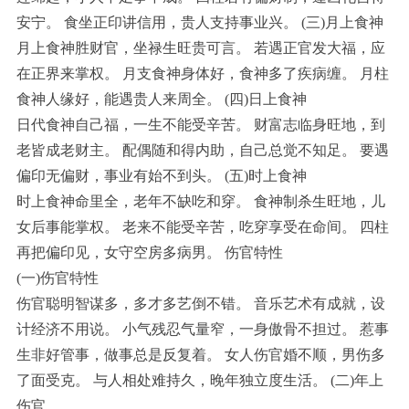
安宁。 食坐正印讲信用，贵人支持事业兴。 (三)月上食神
月上食神胜财官，坐禄生旺贵可言。 若遇正官发大福，应
在正界来掌权。 月支食神身体好，食神多了疾病缠。 月柱
食神人缘好，能遇贵人来周全。 (四)日上食神
日代食神自己福，一生不能受辛苦。 财富志临身旺地，到
老皆成老财主。 配偶随和得内助，自己总觉不知足。 要遇
偏印无偏财，事业有始不到头。 (五)时上食神
时上食神命里全，老年不缺吃和穿。 食神制杀生旺地，儿
女后事能掌权。 老来不能受辛苦，吃穿享受在命间。 四柱
再把偏印见，女守空房多病男。 伤官特性
(一)伤官特性
伤官聪明智谋多，多才多艺倒不错。 音乐艺术有成就，设
计经济不用说。 小气残忍气量窄，一身傲骨不担过。 惹事
生非好管事，做事总是反复着。 女人伤官婚不顺，男伤多
了面受克。 与人相处难持久，晚年独立度生活。 (二)年上
伤官