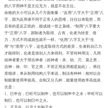
的八字用神不是主位无力，就是不在主位。
命格的大小可以从几个方面衡量：“反用”八字大于“正用”八
字，因为反用者不同于正常人的思维，往往以奇取胜，而
且有的是反正统的，能成就一世之枭雄。“制用”八字要大
于“正用”八字，因制者为取得、占有，化者为转变、借
力，方式不同成就也就不一样。“化用”八字又大于“生
用”与“泄用”八字，这也是取得方式的差异，生者耗自己力
才能得到，化者是借别人力来得到。不管何种用法，凡用
凶神者要大于用吉神者（凶神者：杀、劫、刃、枭之类，
吉神：禄、印、官之类，不管正用反用都是如此）。再往
里细讲，单从制用结构八字来说，制法有种种：相对以合
制能量使用率较高。合制又分几种，能量使用效率高低依
次是：
1、巳申合，巳旺可以制申，也可以制申中之水；申旺可以
制巳，也可以制巳中之火。
2、子丑合，以丑土合制子水。