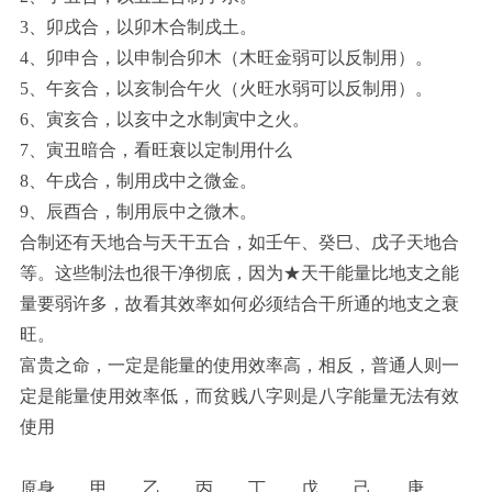
3、卯戌合，以卯木合制戌土。
4、卯申合，以申制合卯木（木旺金弱可以反制用）。
5、午亥合，以亥制合午火（火旺水弱可以反制用）。
6、寅亥合，以亥中之水制寅中之火。
7、寅丑暗合，看旺衰以定制用什么
8、午戌合，制用戌中之微金。
9、辰酉合，制用辰中之微木。
合制还有天地合与天干五合，如壬午、癸巳、戊子天地合
等。这些制法也很干净彻底，因为★天干能量比地支之能
量要弱许多，故看其效率如何必须结合干所通的地支之衰
旺。
富贵之命，一定是能量的使用效率高，相反，普通人则一
定是能量使用效率低，而贫贱八字则是八字能量无法有效
使用
原身 甲 乙 丙 丁 戊 己 庚