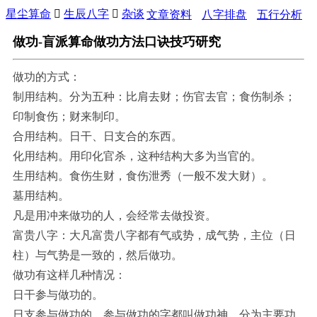
星尘算命

生辰八字

杂谈
文章资料
八字排盘
五行分析
做功-盲派算命做功方法口诀技巧研究
做功的方式：
制用结构。分为五种：比肩去财；伤官去官；食伤制杀；
印制食伤；财来制印。
合用结构。日干、日支合的东西。
化用结构。用印化官杀，这种结构大多为当官的。
生用结构。食伤生财，食伤泄秀（一般不发大财）。
墓用结构。
凡是用冲来做功的人，会经常去做投资。
富贵八字：大凡富贵八字都有气或势，成气势，主位（日
柱）与气势是一致的，然后做功。
做功有这样几种情况：
日干参与做功的。
日支参与做功的。参与做功的字都叫做功神，分为主要功