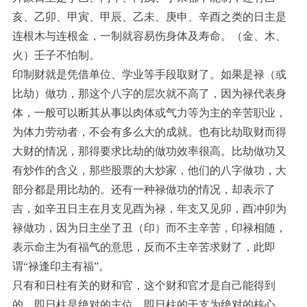
亥、乙卯、甲寅、甲辰、乙未、庚申、辛酉之类的日主是
连根木与连根金，一制就容易伤身体及寿命。（金、木、
火）壬子不怕制。
印制财就是凭借单位、学业等手段取财了。如果是禄（或
比劫）做功，那这个八字的层次就不高了，因为禄代表身
体，一般可以断其从事以肉体或气力等为主的辛苦职业，
为体力劳动者，不会有多么大的成就。也有比劫取财而得
大财的情况，那得要求比劫的做功效率很高。比劫做功又
有炒作的含义，那些股票的大炒家，他们的八字做功，大
部分都是用比劫的。还有一种禄做功的情况，却表示了
吉，如辛丑日主在月支见酉为禄，年支又见卯，酉冲卯为
禄做功，因为日主坐了丑（印）而不主辛苦，印禄相随，
表示命主为有福气的意思，反而不主辛苦求财了，此即
谓“禄逢印主有福”。
只有和日柱有关的财和官，这个财和官才是自己能得到
的。即日柱是绝对的主位，即日柱的干支为绝对的核心。