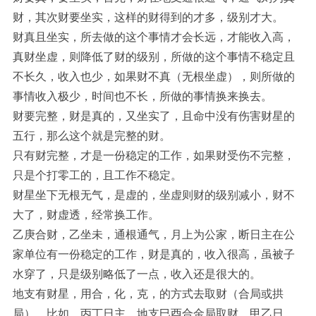
财，其次财要坐实，这样的财得到的才多，级别才大。
财真且坐实，所去做的这个事情才会长远，才能收入高，
真财坐虚，则降低了财的级别，所做的这个事情不稳定且
不长久，收入也少，如果财不真（无根坐虚），则所做的
事情收入极少，时间也不长，所做的事情换来换去。
财要完整，财是真的，又坐实了，且命中没有伤害财星的
五行，那么这个就是完整的财。
只有财完整，才是一份稳定的工作，如果财受伤不完整，
只是个打零工的，且工作不稳定。
财星坐下无根无气，是虚的，坐虚则财的级别减小，财不
大了，财虚透，经常换工作。
乙庚合财，乙坐未，通根通气，月上为公家，断日主在公
家单位有一份稳定的工作，财是真的，收入很高，虽被子
水穿了，只是级别略低了一点，收入还是很大的。
地支有财星，用合，化，克，的方式去取财（合局或拱
局），比如，丙丁日主，地支巳酉合金局取财，甲乙日