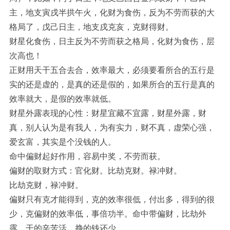
主，地支寅戌半拱午火，化财为食伤，反为不劳而获的大
格局了，戊己日主，地支戌克亥，克财得财。
财星化食伤，日主反为不劳而获之格局，化财为食伤，层
次高也！
正财用天干五合去合，效率最大，必须要看所合的五行是
实的还是虚的，是真的还是假的，如果所合的五行是真的
效率就大，是假的效率就低。
财星外露表现的心性：财星宜藏不宜露，财星外露，财
真，别人认为是有我人，为有实力，财不真，虚荣心强，
爱玄富，其实是个没钱的人。
命中偏财起好作用，容易中奖，不劳而获。
偏财的取财方式：官化财。比劫克财。禄冲财。
比劫克财，禄冲财。
偏财只有克才能得到，克的效率很低，付出多，得到的很
少，克偏财的效率低，事倍功半。命中带偏财，比劫外
露，干的辛苦活，挣的钱还少。