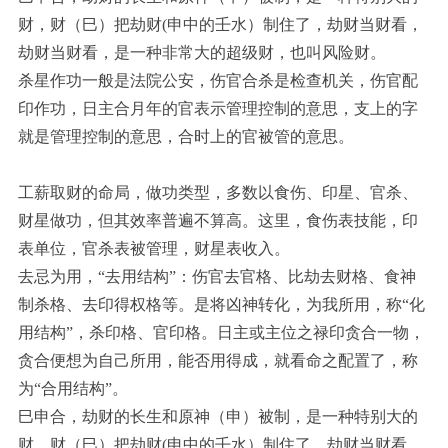
财，财（巳）把劫财(申中的壬水）制住了，劫财当财看，
劫财当财看，是一种非常大的超级财，也叫风险财。
杀星作功一般是法院公安，伤官合杀是检查机关，伤官配
印作功，日主合月年的官表示管理控制的意思，支上的字
就是管理控制的意思，合时上的官被管的意思。
工薪取财的命局，做功类型，多数以食伤、印星、官杀、
财星做功，但其效率普遍不算高。这里，食伤表技能，印
表单位，官杀表被管理，财星表收入。
去忌为用，“去用结构”：伤官去官格、比劫去财格、食神
制杀格、去印得权格等。是将凶神转化，为我所用，称“化
用结构”，杀印格、官印格。日主或主位之禄印贪合一物，
贪合便想为自己所用，能否用得成，就看命之配置了，称
为“合用结构”。
巳申合，劫财的长生和原神（申）被制，是一种特别大的
财，财（巳）把劫财(申中的壬水）制住了，劫财当财看，