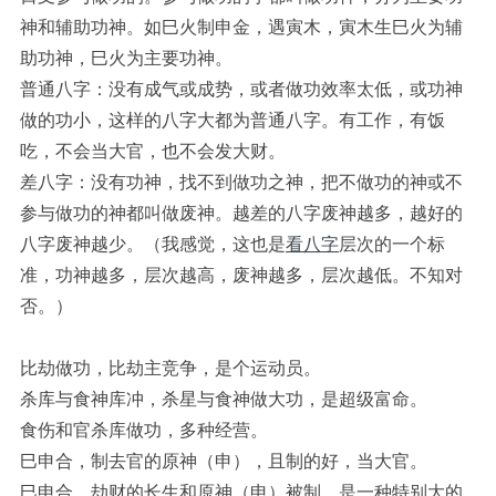
神和辅助功神。如巳火制申金，遇寅木，寅木生巳火为辅
助功神，巳火为主要功神。
普通八字：没有成气或成势，或者做功效率太低，或功神
做的功小，这样的八字大都为普通八字。有工作，有饭
吃，不会当大官，也不会发大财。
差八字：没有功神，找不到做功之神，把不做功的神或不
参与做功的神都叫做废神。越差的八字废神越多，越好的
八字废神越少。（我感觉，这也是
看八字
层次的一个标
准，功神越多，层次越高，废神越多，层次越低。不知对
否。）
比劫做功，比劫主竞争，是个运动员。
杀库与食神库冲，杀星与食神做大功，是超级富命。
食伤和官杀库做功，多种经营。
巳申合，制去官的原神（申），且制的好，当大官。
巳申合，劫财的长生和原神（申）被制，是一种特别大的