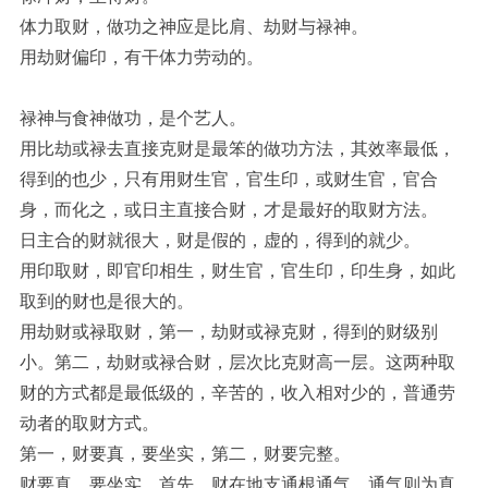
体力取财，做功之神应是比肩、劫财与禄神。
用劫财偏印，有干体力劳动的。
禄神与食神做功，是个艺人。
用比劫或禄去直接克财是最笨的做功方法，其效率最低，
得到的也少，只有用财生官，官生印，或财生官，官合
身，而化之，或日主直接合财，才是最好的取财方法。
日主合的财就很大，财是假的，虚的，得到的就少。
用印取财，即官印相生，财生官，官生印，印生身，如此
取到的财也是很大的。
用劫财或禄取财，第一，劫财或禄克财，得到的财级别
小。第二，劫财或禄合财，层次比克财高一层。这两种取
财的方式都是最低级的，辛苦的，收入相对少的，普通劳
动者的取财方式。
第一，财要真，要坐实，第二，财要完整。
财要真，要坐实，首先，财在地支通根通气，通气则为真