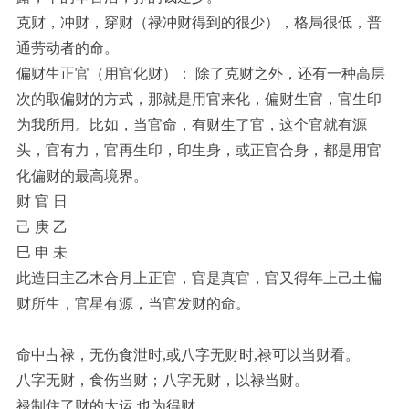
克财，冲财，穿财（禄冲财得到的很少），格局很低，普
通劳动者的命。
偏财生正官（用官化财）： 除了克财之外，还有一种高层
次的取偏财的方式，那就是用官来化，偏财生官，官生印
为我所用。比如，当官命，有财生了官，这个官就有源
头，官有力，官再生印，印生身，或正官合身，都是用官
化偏财的最高境界。
财 官 日
己 庚 乙
巳 申 未
此造日主乙木合月上正官，官是真官，官又得年上己土偏
财所生，官星有源，当官发财的命。
命中占禄，无伤食泄时,或八字无财时,禄可以当财看。
八字无财，食伤当财；八字无财，以禄当财。
禄制住了财的大运,也为得财。