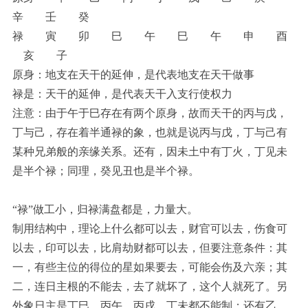
辛 壬 癸
禄 寅 卯 巳 午 巳 午 申 酉
亥 子
原身：地支在天干的延伸，是代表地支在天干做事
禄是：天干的延伸，是代表天干入支行使权力
注意：由于午于巳存在有两个原身，故而天干的丙与戊，
丁与己，存在着半通禄的象，也就是说丙与戊，丁与己有
某种兄弟般的亲缘关系。还有，因未土中有丁火，丁见未
是半个禄；同理，癸见丑也是半个禄。
“禄”做工小，归禄满盘都是，力量大。
制用结构中，理论上什么都可以去，财官可以去，伤食可
以去，印可以去，比肩劫财都可以去，但要注意条件：其
一，有些主位的得位的星如果要去，可能会伤及六亲；其
二，连日主根的不能去，去了就坏了，这个人就死了。另
外象日主是丁巳、丙午、丙戌、丁未都不能制；还有乙