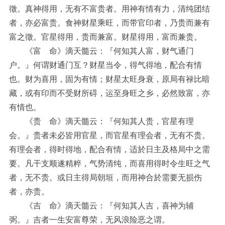
徵。真神得用，无有不富贵者。用神有情有力，清纯团结
者，亦必富贵。食神财星乘旺，而带官印者，乃贵而兼有
富之徵。官星得用，贵而兼富。财星得用，富而兼贵。
《富 命》滴天髓云：『何知其人富，财气通门
户。』何谓财通门互？财星当令，得气得地，配合有情
也。财为喜用，固为有情；财星太旺身衰，原局有禄比暗
藏，或有印而不受财所碍，运至身旺之乡，必然致富，亦
有情也。
《贵 命》滴天髓云：『何知其人贵，官星有理
会。』贵者未必皆用官星，而官星有理会者，无有不贵。
有理会者，得时得地，配合有情，适於日主及格局中之需
要。凡干支顺遂精粹，气势清纯，而喜用得时令生旺之气
者，无不贵。或日主得局朝垣，而用神合於需要无损伤
者，亦贵。
《吉 命》滴天髓云：『何知其人吉，喜神为辅
弼。』吉者一生安富尊荣，无风浪险恶之谓。