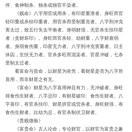
停、食神制杀、独杀或独官不染者。
《贱命》八字用官或用杀，有印星重泄者。身旺而官
轻印重或杀轻印重者。用官杀而受制重克者。八字刑冲克
害太过，致五行失去平衡者。身弱财强，无官杀生扶印星
者（贪财坏印）。身旺而官杀轻、劫财重，八字财衰弱
者。身弱食伤重，印星无力者。八字刑冲克害重者。日主
休囚，生扶无力者。官杀多旺而混染者。官星冲破，七杀
受制太过者。
看富命与贫命，以财星为依凭，看财星是否为八字所
喜用，而非财星之有无。
《富命》财星为八字喜用神且有力，无冲破者。身旺
得食伤生财者。八字忌印，有财星破印、食伤生财者。八
字喜印，有官杀扶印、财星拱官或赀杀者。身旺财强，有
食伤生财者。比劫为忌，有官杀制伏卫财者。
《贵贱徵验》
《富贵命》古人论命，专论财官，以财官为富贵之象