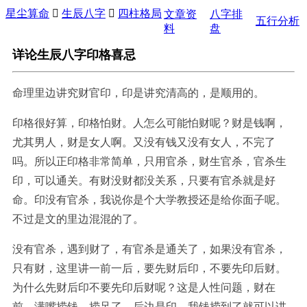
星尘算命

生辰八字

四柱格局
文章资
八字排
五行分析
料
盘
详论生辰八字印格喜忌
命理里边讲究财官印，印是讲究清高的，是顺用的。
印格很好算，印格怕财。人怎么可能怕财呢？财是钱啊，
尤其男人，财是女人啊。又没有钱又没有女人，不完了
吗。所以正印格非常简单，只用官杀，财生官杀，官杀生
印，可以通关。有财没财都没关系，只要有官杀就是好
命。印没有官杀，我说你是个大学教授还是给你面子呢。
不过是文的里边混混的了。
没有官杀，遇到财了，有官杀是通关了，如果没有官杀，
只有财，这里讲一前一后，要先财后印，不要先印后财。
为什么先财后印不要先印后财呢？这是人性问题，财在
前，满嘴捞钱，捞足了。后边是印，我钱捞到了就可以讲