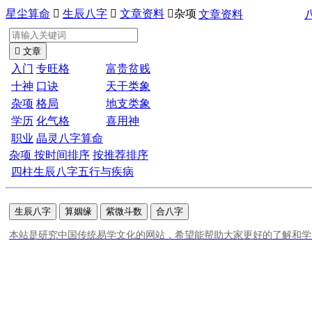
星尘算命

生辰八字

文章资料

杂项
文章资料

文章
入门
专旺格
富贵贫贱
十神
口诀
天干类象
杂项
格局
地支类象
学历
化气格
喜用神
职业
晶灵八字算命
杂项
按时间排序
按推荐排序
四柱生辰八字五行与疾病
生辰八字
算姻缘
紫微斗数
合八字
本站是研究中国传统易学文化的网站，希望能帮助大家更好的了解和学