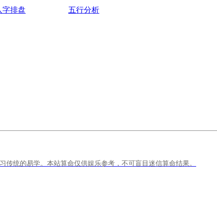
八字排盘
五行分析
习传统的易学。本站算命仅供娱乐参考，不可盲目迷信算命结果。